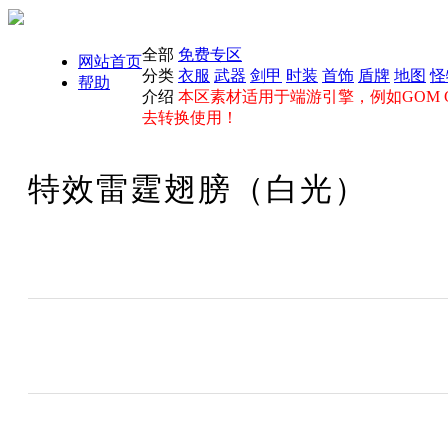
全部
免费专区
网站首页
分类
衣服
武器
剑甲
时装
首饰
盾牌
地图
怪
帮助
介绍
本区素材适用于端游引擎，例如GOM GE
去转换使用！
特效雷霆翅膀（白光）