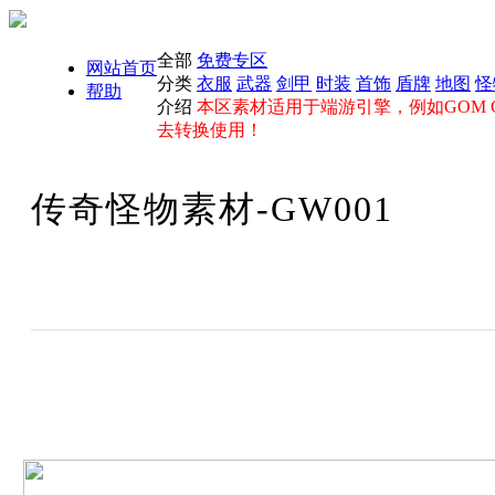
全部
免费专区
网站首页
分类
衣服
武器
剑甲
时装
首饰
盾牌
地图
怪
帮助
介绍
本区素材适用于端游引擎，例如GOM GE
去转换使用！
传奇怪物素材-GW001