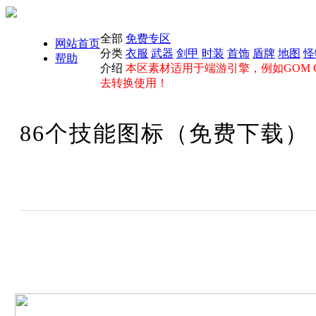
全部
免费专区
网站首页
分类
衣服
武器
剑甲
时装
首饰
盾牌
地图
怪
帮助
介绍
本区素材适用于端游引擎，例如GOM GE
去转换使用！
86个技能图标（免费下载）