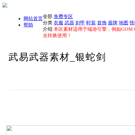
全部
免费专区
网站首页
分类
衣服
武器
剑甲
时装
首饰
盾牌
地图
怪
帮助
介绍
本区素材适用于端游引擎，例如GOM GE
去转换使用！
武易武器素材_银蛇剑